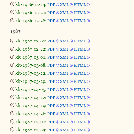
⦾
kk-1986-12-14:
pdf
xml
html
⦾
⦾
⦾
⦾
kk-1986-12-21:
pdf
xml
html
⦾
⦾
⦾
⦾
kk-1986-12-28:
pdf
xml
html
⦾
⦾
⦾
1987
⦾
kk-1987-02-01:
pdf
xml
html
⦾
⦾
⦾
⦾
kk-1987-02-22:
pdf
xml
html
⦾
⦾
⦾
⦾
kk-1987-03-01:
pdf
xml
html
⦾
⦾
⦾
⦾
kk-1987-03-08:
pdf
xml
html
⦾
⦾
⦾
⦾
kk-1987-03-22:
pdf
xml
html
⦾
⦾
⦾
⦾
kk-1987-03-29:
pdf
xml
html
⦾
⦾
⦾
⦾
kk-1987-04-05:
pdf
xml
html
⦾
⦾
⦾
⦾
kk-1987-04-12:
pdf
xml
html
⦾
⦾
⦾
⦾
kk-1987-04-19:
pdf
xml
html
⦾
⦾
⦾
⦾
kk-1987-04-26:
pdf
xml
html
⦾
⦾
⦾
⦾
kk-1987-05-01:
pdf
xml
html
⦾
⦾
⦾
⦾
kk-1987-05-03:
pdf
xml
html
⦾
⦾
⦾