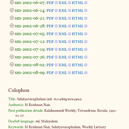
⦾
sm-2002-06-07:
pdf
xml
html
⦾
⦾
⦾
⦾
sm-2002-06-14:
pdf
xml
html
⦾
⦾
⦾
⦾
sm-2002-06-21:
pdf
xml
html
⦾
⦾
⦾
⦾
sm-2002-06-28:
pdf
xml
html
⦾
⦾
⦾
⦾
sm-2002-07-05:
pdf
xml
html
⦾
⦾
⦾
⦾
sm-2002-07-12:
pdf
xml
html
⦾
⦾
⦾
⦾
sm-2002-07-19:
pdf
xml
html
⦾
⦾
⦾
⦾
sm-2002-07-26:
pdf
xml
html
⦾
⦾
⦾
⦾
sm-2002-08-02:
pdf
xml
html
⦾
⦾
⦾
⦾
sm-2002-08-09:
pdf
xml
html
⦾
⦾
⦾
Colophon
Title:
Sāhityavāraphalam (ml: സാ­ഹി­ത്യ­വാ­ര­ഫ­ലം).
Author(s):
M Krishnan Nair.
First publication details:
Kalakaumudi Weekly; Trivandrum, Kerala; 1991-
01-27.
Deafult language:
ml, Malayalam.
Keywords:
M Krishnan Nair, Sahityavaraphalam, Weekly Lietrary