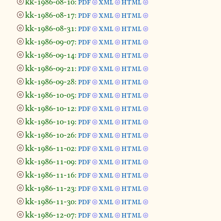
⦾
kk-1986-08-10:
pdf
xml
html
⦾
⦾
⦾
⦾
kk-1986-08-17:
pdf
xml
html
⦾
⦾
⦾
⦾
kk-1986-08-31:
pdf
xml
html
⦾
⦾
⦾
⦾
kk-1986-09-07:
pdf
xml
html
⦾
⦾
⦾
⦾
kk-1986-09-14:
pdf
xml
html
⦾
⦾
⦾
⦾
kk-1986-09-21:
pdf
xml
html
⦾
⦾
⦾
⦾
kk-1986-09-28:
pdf
xml
html
⦾
⦾
⦾
⦾
kk-1986-10-05:
pdf
xml
html
⦾
⦾
⦾
⦾
kk-1986-10-12:
pdf
xml
html
⦾
⦾
⦾
⦾
kk-1986-10-19:
pdf
xml
html
⦾
⦾
⦾
⦾
kk-1986-10-26:
pdf
xml
html
⦾
⦾
⦾
⦾
kk-1986-11-02:
pdf
xml
html
⦾
⦾
⦾
⦾
kk-1986-11-09:
pdf
xml
html
⦾
⦾
⦾
⦾
kk-1986-11-16:
pdf
xml
html
⦾
⦾
⦾
⦾
kk-1986-11-23:
pdf
xml
html
⦾
⦾
⦾
⦾
kk-1986-11-30:
pdf
xml
html
⦾
⦾
⦾
⦾
kk-1986-12-07:
pdf
xml
html
⦾
⦾
⦾