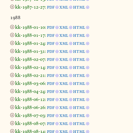
⦾
kk-1987-12-27:
pdf
xml
html
⦾
⦾
⦾
1988
⦾
kk-1988-01-10:
pdf
xml
html
⦾
⦾
⦾
⦾
kk-1988-01-17:
pdf
xml
html
⦾
⦾
⦾
⦾
kk-1988-01-24:
pdf
xml
html
⦾
⦾
⦾
⦾
kk-1988-01-31:
pdf
xml
html
⦾
⦾
⦾
⦾
kk-1988-02-07:
pdf
xml
html
⦾
⦾
⦾
⦾
kk-1988-02-14:
pdf
xml
html
⦾
⦾
⦾
⦾
kk-1988-02-21:
pdf
xml
html
⦾
⦾
⦾
⦾
kk-1988-03-06:
pdf
xml
html
⦾
⦾
⦾
⦾
kk-1988-04-24:
pdf
xml
html
⦾
⦾
⦾
⦾
kk-1988-06-12:
pdf
xml
html
⦾
⦾
⦾
⦾
kk-1988-06-26:
pdf
xml
html
⦾
⦾
⦾
⦾
kk-1988-07-03:
pdf
xml
html
⦾
⦾
⦾
⦾
kk-1988-08-07:
pdf
xml
html
⦾
⦾
⦾
⦾
kk-1988-08-14:
pdf
xml
html
⦾
⦾
⦾