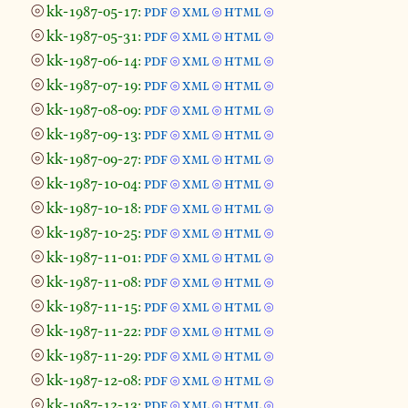
⦾
kk-1987-05-17:
pdf
xml
html
⦾
⦾
⦾
⦾
kk-1987-05-31:
pdf
xml
html
⦾
⦾
⦾
⦾
kk-1987-06-14:
pdf
xml
html
⦾
⦾
⦾
⦾
kk-1987-07-19:
pdf
xml
html
⦾
⦾
⦾
⦾
kk-1987-08-09:
pdf
xml
html
⦾
⦾
⦾
⦾
kk-1987-09-13:
pdf
xml
html
⦾
⦾
⦾
⦾
kk-1987-09-27:
pdf
xml
html
⦾
⦾
⦾
⦾
kk-1987-10-04:
pdf
xml
html
⦾
⦾
⦾
⦾
kk-1987-10-18:
pdf
xml
html
⦾
⦾
⦾
⦾
kk-1987-10-25:
pdf
xml
html
⦾
⦾
⦾
⦾
kk-1987-11-01:
pdf
xml
html
⦾
⦾
⦾
⦾
kk-1987-11-08:
pdf
xml
html
⦾
⦾
⦾
⦾
kk-1987-11-15:
pdf
xml
html
⦾
⦾
⦾
⦾
kk-1987-11-22:
pdf
xml
html
⦾
⦾
⦾
⦾
kk-1987-11-29:
pdf
xml
html
⦾
⦾
⦾
⦾
kk-1987-12-08:
pdf
xml
html
⦾
⦾
⦾
⦾
kk-1987-12-13:
pdf
xml
html
⦾
⦾
⦾