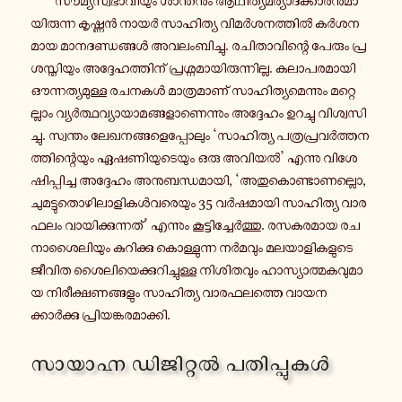
യി­രു­ന്ന കൃ­ഷ്ണന്‍ നാ­യര്‍ സാ­ഹി­ത്യ വി­മര്‍ശ­ന­ത്തില്‍ കര്‍ശ­ന­
മാ­യ മാ­ന­ദ­ണ്ഡ­ങ്ങള്‍ അ­വ­ലം­ബി­ച്ചു. ര­ചി­താ­വി­ന്റെ പേരും പ്ര­
ശ­സ്തി­യും അ­ദ്ദേ­ഹ­ത്തി­ന് പ്ര­ശ്ന­മാ­യി­രു­ന്നി­ല്ല. ക­ലാ­പ­ര­മാ­യി
ഔ­ന്ന­ത്യ­മു­ള്ള ര­ച­ന­കള്‍ മാ­ത്ര­മാ­ണ് സാ­ഹി­ത്യ­മെ­ന്നും മ­റ്റെ­
ല്ലാം വ്യര്‍ത്ഥ­വ്യാ­യാ­മ­ങ്ങ­ളാ­ണെ­ന്നും അ­ദ്ദേ­ഹം ഉ­റ­ച്ചു വി­ശ്വ­സി­
ച്ചു. സ്വ­ന്തം ലേ­ഖ­ന­ങ്ങ­ളെ­പ്പോ­ലും ‘സാ­ഹി­ത്യ പ­ത്ര­പ്ര­വര്‍ത്ത­ന­
ത്തി­ന്റെ­യും ഏ­ഷ­ണി­യു­ടെ­യും ഒരു അ­വി­യല്‍’ എന്നു വി­ശേ­
ഷി­പ്പി­ച്ച അ­ദ്ദേ­ഹം അ­നു­ബ­ന്ധ­മാ­യി, ‘അ­തു­കൊ­ണ്ടാ­ണ­ല്ലൊ,
ചു­മ­ട്ടു­തൊ­ഴി­ലാ­ളി­കള്‍വ­രെ­യും 35 വര്‍ഷ­മാ­യി സാ­ഹി­ത്യ വാ­ര­
ഫ­ലം വാ­യി­ക്കു­ന്ന­ത്’ എ­ന്നും കൂ­ട്ടി­ച്ചേര്‍ത്തു. ര­സ­ക­ര­മാ­യ ര­ച­
നാ­ശൈ­ലി­യും കു­റി­ക്കു കൊ­ള്ളു­ന്ന നര്‍മ­വും മ­ല­യാ­ളി­ക­ളു­ടെ
ജീവിത ശൈ­ലി­യെ­ക്കു­റി­ച്ചു­ള്ള നി­ശി­ത­വും ഹാ­സ്യാ­ത്മ­ക­വു­മാ­
യ നി­രീ­ക്ഷ­ണ­ങ്ങ­ളും സാ­ഹി­ത്യ വാ­ര­ഫ­ല­ത്തെ വാ­യ­ന­
ക്കാര്‍ക്കു പ്രി­യ­ങ്ക­ര­മാ­ക്കി.
സാ­യാ­ഹ്ന ഡി­ജി­റ്റൽ പ­തി­പ്പു­കൾ