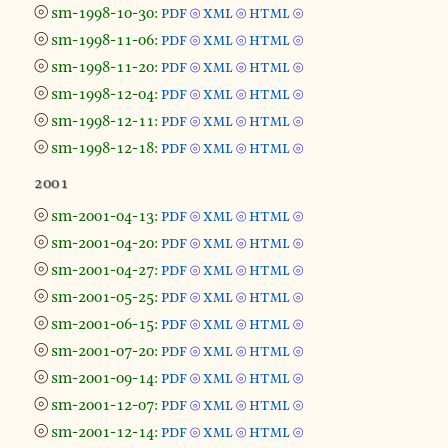
⦾
sm-1998-10-30:
pdf
xml
html
⦾
⦾
⦾
⦾
sm-1998-11-06:
pdf
xml
html
⦾
⦾
⦾
⦾
sm-1998-11-20:
pdf
xml
html
⦾
⦾
⦾
⦾
sm-1998-12-04:
pdf
xml
html
⦾
⦾
⦾
⦾
sm-1998-12-11:
pdf
xml
html
⦾
⦾
⦾
⦾
sm-1998-12-18:
pdf
xml
html
⦾
⦾
⦾
2001
⦾
sm-2001-04-13:
pdf
xml
html
⦾
⦾
⦾
⦾
sm-2001-04-20:
pdf
xml
html
⦾
⦾
⦾
⦾
sm-2001-04-27:
pdf
xml
html
⦾
⦾
⦾
⦾
sm-2001-05-25:
pdf
xml
html
⦾
⦾
⦾
⦾
sm-2001-06-15:
pdf
xml
html
⦾
⦾
⦾
⦾
sm-2001-07-20:
pdf
xml
html
⦾
⦾
⦾
⦾
sm-2001-09-14:
pdf
xml
html
⦾
⦾
⦾
⦾
sm-2001-12-07:
pdf
xml
html
⦾
⦾
⦾
⦾
sm-2001-12-14:
pdf
xml
html
⦾
⦾
⦾