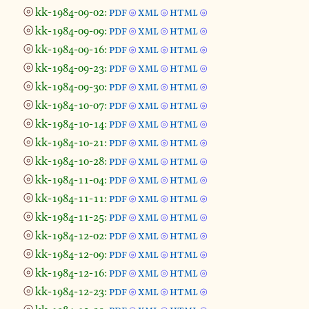
⦾
kk-1984-09-02:
pdf
xml
html
⦾
⦾
⦾
⦾
kk-1984-09-09:
pdf
xml
html
⦾
⦾
⦾
⦾
kk-1984-09-16:
pdf
xml
html
⦾
⦾
⦾
⦾
kk-1984-09-23:
pdf
xml
html
⦾
⦾
⦾
⦾
kk-1984-09-30:
pdf
xml
html
⦾
⦾
⦾
⦾
kk-1984-10-07:
pdf
xml
html
⦾
⦾
⦾
⦾
kk-1984-10-14:
pdf
xml
html
⦾
⦾
⦾
⦾
kk-1984-10-21:
pdf
xml
html
⦾
⦾
⦾
⦾
kk-1984-10-28:
pdf
xml
html
⦾
⦾
⦾
⦾
kk-1984-11-04:
pdf
xml
html
⦾
⦾
⦾
⦾
kk-1984-11-11:
pdf
xml
html
⦾
⦾
⦾
⦾
kk-1984-11-25:
pdf
xml
html
⦾
⦾
⦾
⦾
kk-1984-12-02:
pdf
xml
html
⦾
⦾
⦾
⦾
kk-1984-12-09:
pdf
xml
html
⦾
⦾
⦾
⦾
kk-1984-12-16:
pdf
xml
html
⦾
⦾
⦾
⦾
kk-1984-12-23:
pdf
xml
html
⦾
⦾
⦾