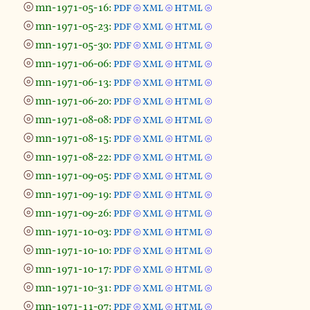
⦾
mn-1971-05-16:
pdf
xml
html
⦾
⦾
⦾
⦾
mn-1971-05-23:
pdf
xml
html
⦾
⦾
⦾
⦾
mn-1971-05-30:
pdf
xml
html
⦾
⦾
⦾
⦾
mn-1971-06-06:
pdf
xml
html
⦾
⦾
⦾
⦾
mn-1971-06-13:
pdf
xml
html
⦾
⦾
⦾
⦾
mn-1971-06-20:
pdf
xml
html
⦾
⦾
⦾
⦾
mn-1971-08-08:
pdf
xml
html
⦾
⦾
⦾
⦾
mn-1971-08-15:
pdf
xml
html
⦾
⦾
⦾
⦾
mn-1971-08-22:
pdf
xml
html
⦾
⦾
⦾
⦾
mn-1971-09-05:
pdf
xml
html
⦾
⦾
⦾
⦾
mn-1971-09-19:
pdf
xml
html
⦾
⦾
⦾
⦾
mn-1971-09-26:
pdf
xml
html
⦾
⦾
⦾
⦾
mn-1971-10-03:
pdf
xml
html
⦾
⦾
⦾
⦾
mn-1971-10-10:
pdf
xml
html
⦾
⦾
⦾
⦾
mn-1971-10-17:
pdf
xml
html
⦾
⦾
⦾
⦾
mn-1971-10-31:
pdf
xml
html
⦾
⦾
⦾
⦾
mn-1971-11-07:
pdf
xml
html
⦾
⦾
⦾