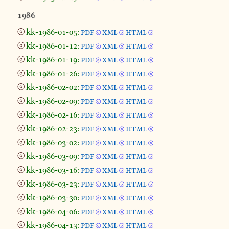
1986
⦾
kk-1986-01-05:
pdf
xml
html
⦾
⦾
⦾
⦾
kk-1986-01-12:
pdf
xml
html
⦾
⦾
⦾
⦾
kk-1986-01-19:
pdf
xml
html
⦾
⦾
⦾
⦾
kk-1986-01-26:
pdf
xml
html
⦾
⦾
⦾
⦾
kk-1986-02-02:
pdf
xml
html
⦾
⦾
⦾
⦾
kk-1986-02-09:
pdf
xml
html
⦾
⦾
⦾
⦾
kk-1986-02-16:
pdf
xml
html
⦾
⦾
⦾
⦾
kk-1986-02-23:
pdf
xml
html
⦾
⦾
⦾
⦾
kk-1986-03-02:
pdf
xml
html
⦾
⦾
⦾
⦾
kk-1986-03-09:
pdf
xml
html
⦾
⦾
⦾
⦾
kk-1986-03-16:
pdf
xml
html
⦾
⦾
⦾
⦾
kk-1986-03-23:
pdf
xml
html
⦾
⦾
⦾
⦾
kk-1986-03-30:
pdf
xml
html
⦾
⦾
⦾
⦾
kk-1986-04-06:
pdf
xml
html
⦾
⦾
⦾
⦾
kk-1986-04-13:
pdf
xml
html
⦾
⦾
⦾