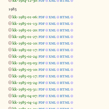
⦾
kk-1984-12-30:
pdf
xml
html
⦾
⦾
⦾
1985
⦾
kk-1985-01-06:
pdf
xml
html
⦾
⦾
⦾
⦾
kk-1985-01-13:
pdf
xml
html
⦾
⦾
⦾
⦾
kk-1985-01-20:
pdf
xml
html
⦾
⦾
⦾
⦾
kk-1985-01-27:
pdf
xml
html
⦾
⦾
⦾
⦾
kk-1985-02-10:
pdf
xml
html
⦾
⦾
⦾
⦾
kk-1985-02-17:
pdf
xml
html
⦾
⦾
⦾
⦾
kk-1985-02-24:
pdf
xml
html
⦾
⦾
⦾
⦾
kk-1985-03-03:
pdf
xml
html
⦾
⦾
⦾
⦾
kk-1985-03-10:
pdf
xml
html
⦾
⦾
⦾
⦾
kk-1985-03-17:
pdf
xml
html
⦾
⦾
⦾
⦾
kk-1985-03-24:
pdf
xml
html
⦾
⦾
⦾
⦾
kk-1985-03-31:
pdf
xml
html
⦾
⦾
⦾
⦾
kk-1985-04-07:
pdf
xml
html
⦾
⦾
⦾
⦾
kk-1985-04-14:
pdf
xml
html
⦾
⦾
⦾
⦾
kk-1985-04-21:
pdf
xml
html