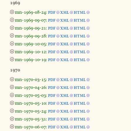
1969
⦾
mn-1969-08-24:
pdf
xml
html
⦾
⦾
⦾
⦾
mn-1969-09-07:
pdf
xml
html
⦾
⦾
⦾
⦾
mn-1969-09-21:
pdf
xml
html
⦾
⦾
⦾
⦾
mn-1969-09-28:
pdf
xml
html
⦾
⦾
⦾
⦾
mn-1969-10-05:
pdf
xml
html
⦾
⦾
⦾
⦾
mn-1969-10-12:
pdf
xml
html
⦾
⦾
⦾
⦾
mn-1969-10-19:
pdf
xml
html
⦾
⦾
⦾
1970
⦾
mn-1970-03-15:
pdf
xml
html
⦾
⦾
⦾
⦾
mn-1970-04-26:
pdf
xml
html
⦾
⦾
⦾
⦾
mn-1970-05-03:
pdf
xml
html
⦾
⦾
⦾
⦾
mn-1970-05-10:
pdf
xml
html
⦾
⦾
⦾
⦾
mn-1970-05-24:
pdf
xml
html
⦾
⦾
⦾
⦾
mn-1970-05-31:
pdf
xml
html
⦾
⦾
⦾
⦾
mn-1970-06-07:
pdf
xml
html
⦾
⦾
⦾