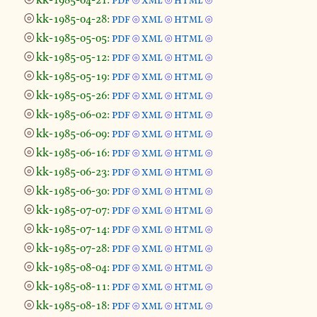
⦾
⦾
⦾
⦾
kk-1985-04-28:
pdf
xml
html
⦾
⦾
⦾
⦾
kk-1985-05-05:
pdf
xml
html
⦾
⦾
⦾
⦾
kk-1985-05-12:
pdf
xml
html
⦾
⦾
⦾
⦾
kk-1985-05-19:
pdf
xml
html
⦾
⦾
⦾
⦾
kk-1985-05-26:
pdf
xml
html
⦾
⦾
⦾
⦾
kk-1985-06-02:
pdf
xml
html
⦾
⦾
⦾
⦾
kk-1985-06-09:
pdf
xml
html
⦾
⦾
⦾
⦾
kk-1985-06-16:
pdf
xml
html
⦾
⦾
⦾
⦾
kk-1985-06-23:
pdf
xml
html
⦾
⦾
⦾
⦾
kk-1985-06-30:
pdf
xml
html
⦾
⦾
⦾
⦾
kk-1985-07-07:
pdf
xml
html
⦾
⦾
⦾
⦾
kk-1985-07-14:
pdf
xml
html
⦾
⦾
⦾
⦾
kk-1985-07-28:
pdf
xml
html
⦾
⦾
⦾
⦾
kk-1985-08-04:
pdf
xml
html
⦾
⦾
⦾
⦾
kk-1985-08-11:
pdf
xml
html
⦾
⦾
⦾
⦾
kk-1985-08-18:
pdf
xml
html
⦾
⦾
⦾