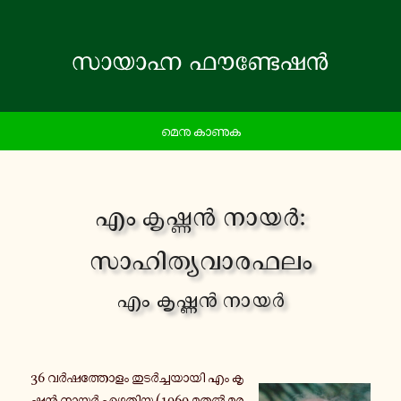
മെനു കാണുക
എം കൃ­ഷ്ണൻ നായർ:
സാ­ഹി­ത്യ­വാ­ര­ഫ­ലം
എം കൃ­ഷ്ണൻ നായർ
36 വര്‍ഷ­ത്തോ­ളം തു­ടര്‍ച്ച­യാ­യി എം കൃ­
ഷ്ണൻ നായർ എ­ഴു­തി­യ (1969 മു­തല്‍ മ­ര­