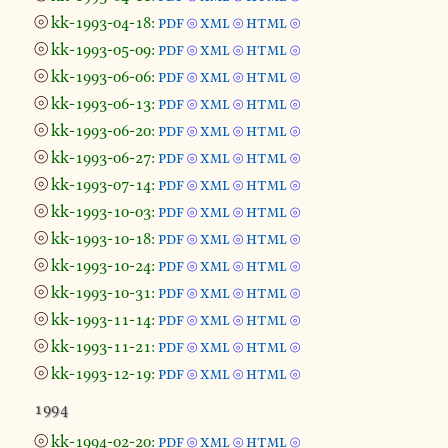
⦾
kk-1993-04-18:
pdf
xml
html
⦾
⦾
⦾
⦾
kk-1993-05-09:
pdf
xml
html
⦾
⦾
⦾
⦾
kk-1993-06-06:
pdf
xml
html
⦾
⦾
⦾
⦾
kk-1993-06-13:
pdf
xml
html
⦾
⦾
⦾
⦾
kk-1993-06-20:
pdf
xml
html
⦾
⦾
⦾
⦾
kk-1993-06-27:
pdf
xml
html
⦾
⦾
⦾
⦾
kk-1993-07-14:
pdf
xml
html
⦾
⦾
⦾
⦾
kk-1993-10-03:
pdf
xml
html
⦾
⦾
⦾
⦾
kk-1993-10-18:
pdf
xml
html
⦾
⦾
⦾
⦾
kk-1993-10-24:
pdf
xml
html
⦾
⦾
⦾
⦾
kk-1993-10-31:
pdf
xml
html
⦾
⦾
⦾
⦾
kk-1993-11-14:
pdf
xml
html
⦾
⦾
⦾
⦾
kk-1993-11-21:
pdf
xml
html
⦾
⦾
⦾
⦾
kk-1993-12-19:
pdf
xml
html
⦾
⦾
⦾
1994
⦾
kk-1994-02-20:
pdf
xml
html
⦾
⦾
⦾