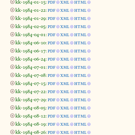
⦾
kk-1984-01-15:
pdf
xml
html
⦾
⦾
⦾
⦾
kk-1984-01-22:
pdf
xml
html
⦾
⦾
⦾
⦾
kk-1984-01-29:
pdf
xml
html
⦾
⦾
⦾
⦾
kk-1984-02-05:
pdf
xml
html
⦾
⦾
⦾
⦾
kk-1984-04-01:
pdf
xml
html
⦾
⦾
⦾
⦾
kk-1984-06-10:
pdf
xml
html
⦾
⦾
⦾
⦾
kk-1984-06-17:
pdf
xml
html
⦾
⦾
⦾
⦾
kk-1984-06-24:
pdf
xml
html
⦾
⦾
⦾
⦾
kk-1984-07-01:
pdf
xml
html
⦾
⦾
⦾
⦾
kk-1984-07-08:
pdf
xml
html
⦾
⦾
⦾
⦾
kk-1984-07-15:
pdf
xml
html
⦾
⦾
⦾
⦾
kk-1984-07-22:
pdf
xml
html
⦾
⦾
⦾
⦾
kk-1984-07-29:
pdf
xml
html
⦾
⦾
⦾
⦾
kk-1984-08-05:
pdf
xml
html
⦾
⦾
⦾
⦾
kk-1984-08-12:
pdf
xml
html
⦾
⦾
⦾
⦾
kk-1984-08-19:
pdf
xml
html
⦾
⦾
⦾
⦾
kk-1984-08-26:
pdf
xml
html
⦾
⦾
⦾