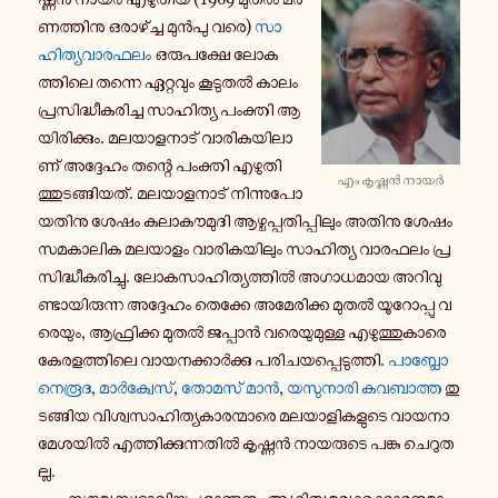
ണ­ത്തി­നു ഒ­രാ­ഴ്ച്ച മുന്‍പു വരെ)
സാ­
ഹി­ത്യ­വാ­ര­ഫ­ലം
ഒ­രു­പ­ക്ഷേ ലോ­ക­
ത്തി­ലെ തന്നെ ഏ­റ്റ­വും കൂ­ടു­തല്‍ കാലം
പ്ര­സി­ദ്ധീ­ക­രി­ച്ച സാ­ഹി­ത്യ പം­ക്തി ആ­
യി­രി­ക്കും. മ­ല­യാ­ള­നാ­ട് വാ­രി­ക­യി­ലാ­
ണ് അ­ദ്ദേ­ഹം തന്റെ പം­ക്തി എ­ഴു­തി­
എം കൃ­ഷ്ണൻ നായർ
ത്തു­ട­ങ്ങി­യ­ത്. മ­ല­യാ­ള­നാ­ട് നി­ന്നു­പോ­
യ­തി­നു ശേഷം ക­ലാ­കൗ­മു­ദി ആ­ഴ്ച­പ്പ­തി­പ്പി­ലും അതിനു ശേഷം
സ­മ­കാ­ലി­ക മ­ല­യാ­ളം വാ­രി­ക­യി­ലും സാ­ഹി­ത്യ വാ­ര­ഫ­ലം പ്ര­
സി­ദ്ധീ­ക­രി­ച്ചു. ലോ­ക­സാ­ഹി­ത്യ­ത്തില്‍ അ­ഗാ­ധ­മാ­യ അ­റി­വു­
ണ്ടാ­യി­രു­ന്ന അ­ദ്ദേ­ഹം തെ­ക്കേ അ­മേ­രി­ക്ക മു­തല്‍ യൂ­റോ­പ്പു വ­
രെ­യും, ആ­ഫ്രി­ക്ക മു­തല്‍ ജ­പ്പാൻ വ­രെ­യു­മു­ള്ള എ­ഴു­ത്തു­കാ­രെ
കേ­ര­ള­ത്തി­ലെ വാ­യ­ന­ക്കാര്‍ക്കു പ­രി­ച­യ­പ്പെ­ടു­ത്തി.
പാ­ബ്ലോ
നെരൂദ
,
മാര്‍ക്വേ­സ്
,
തോമസ് മാൻ
,
യ­സു­നാ­രി ക­വ­ബാ­ത്ത
തു­
ട­ങ്ങി­യ വി­ശ്വ­സാ­ഹി­ത്യ­കാ­ര­ന്മാ­രെ മ­ല­യാ­ളി­ക­ളു­ടെ വാ­യ­നാ­
മേ­ശ­യിൽ എ­ത്തി­ക്കു­ന്ന­തില്‍ കൃ­ഷ്ണന്‍ നാ­യ­രു­ടെ പങ്കു ചെ­റു­ത­
ല്ല.
സൗ­മ്യ­സ്വ­ഭാ­വി­യും ശാ­ന്ത­നും ആ­ഥി­ത്യ­മ­ര്യാ­ദ­ക്കാ­ര­നു­മാ­