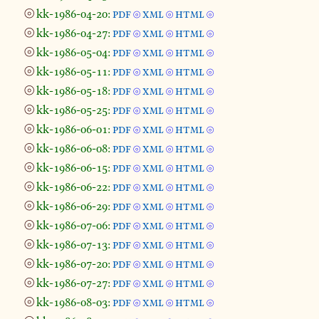
⦾
kk-1986-04-20:
pdf
xml
html
⦾
⦾
⦾
⦾
kk-1986-04-27:
pdf
xml
html
⦾
⦾
⦾
⦾
kk-1986-05-04:
pdf
xml
html
⦾
⦾
⦾
⦾
kk-1986-05-11:
pdf
xml
html
⦾
⦾
⦾
⦾
kk-1986-05-18:
pdf
xml
html
⦾
⦾
⦾
⦾
kk-1986-05-25:
pdf
xml
html
⦾
⦾
⦾
⦾
kk-1986-06-01:
pdf
xml
html
⦾
⦾
⦾
⦾
kk-1986-06-08:
pdf
xml
html
⦾
⦾
⦾
⦾
kk-1986-06-15:
pdf
xml
html
⦾
⦾
⦾
⦾
kk-1986-06-22:
pdf
xml
html
⦾
⦾
⦾
⦾
kk-1986-06-29:
pdf
xml
html
⦾
⦾
⦾
⦾
kk-1986-07-06:
pdf
xml
html
⦾
⦾
⦾
⦾
kk-1986-07-13:
pdf
xml
html
⦾
⦾
⦾
⦾
kk-1986-07-20:
pdf
xml
html
⦾
⦾
⦾
⦾
kk-1986-07-27:
pdf
xml
html
⦾
⦾
⦾
⦾
kk-1986-08-03:
pdf
xml
html
⦾
⦾
⦾