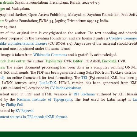
n details:
Sayahna Foundation; Trivandrum, Kerala; 2021-08-13.
ge:
ml, Malayalam.
raphical skethes, Open Access Publishing, Malayalam, Sayahna Foundation, Free Sof
er:
Sayahna Foundation; JWRA 34, Jagthy; Trivandrum 695014; India.
 19, 2021.
xt of the original item is copyrighted to the author. The text encoding and editori
nd​/or prepared by the Sayahna Foundation and are licensed under a
Creative Common
like 4​.0 International License
(CC BY-SA 4​.0). Any reuse of the material should cred
n and must be shared under the same terms.
e image is taken from
Wikimedia Commons
and is gratefully acknowledged.
tory:
Data entry:
the author;
Typesetter:
CVR;
Editor:
PK Ashok;
Encoding:
CVR.
es:
The entire document processing has been done in a computer running GNU/Li
d TeX and friends. The PDF has been generated using XeLaTeX from TeXLive distribut
തൾ)
, an online framework for text formatting. The
TEI
(P5) encoded XML has been g
e LaTeX sources using
LuaLaTeX
. HTML version has been generated from XM
 (sfn-​tei-html.xsl) developed by
CV Radhakrkishnan
.
efont used in PDF and HTML versions is
RIT Rachana
authored by KH Hussain,
ed by the
Rachana Institute of Typography
. The font used for Latin script is
Li
d by
Phillip Poll
.
tained by
KV Rajeesh
.
ment sources in TEI encoded XML format
.