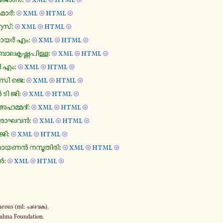
⦾
⦾
⦾
​മാർ:
xml
html
⦾
⦾
⦾
എസ്:
xml
html
⦾
⦾
⦾
 നായർ എം:
xml
html
⦾
⦾
⦾
ല​കൃ​ഷ്ണ​പി​ള്ള:
xml
html
⦾
⦾
⦾
ി എം:
xml
html
⦾
⦾
⦾
സി ജെ:
xml
html
⦾
⦾
⦾
 ടി ജി:
xml
html
⦾
⦾
⦾
ഹ​മ്മ​ദ്:
xml
html
⦾
⦾
⦾
്ട് രാഘവൻ:
xml
html
⦾
⦾
⦾
ജി:
xml
html
⦾
⦾
⦾
​രാ​യ​ണൻ നമ്പൂ​തി​രി:
xml
html
⦾
⦾
⦾
ൻ:
xml
html
⦾
⦾
⦾
neous (ml: പലവക).
ahna Foundation.