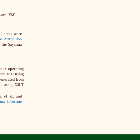
tware, XML.
al notes were
s Attribution
it the Sayahna
nux operating
ion 2021 using
enerated from
L using XSLT
 et al., and
nux Libertine