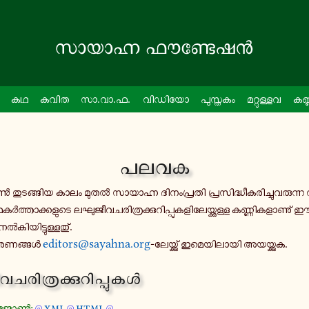
കഥ
കവിത
സാ.വാ.ഫ.
വി​ഡി​യോ
പു​സ്ത​കം
മറ്റു​ള്ളവ
കണ
പലവക
​ങ്ങിയ കാലം മുതൽ സാ​യാ​ഹ്ന ദി​നം​പ്ര​തി പ്ര​സി​ദ്ധീ​ക​രി​ച്ചു​വ​രു​ന്ന
ഥ​കർ​ത്താ​ക്ക​ളു​ടെ ലഘു​ജീ​വ​ച​രി​ത്ര​ക്കു​റി​പ്പു​ക​ളി​ലേ​യ്ക്കു​ള്ള കണ്ണി​ക​ളാ​ണ
​കി​യി​ട്ടു​ള്ള​തു്.
ക​ര​ണ​ങ്ങൾ
editors@sayahna.org
-​ലേയ്ക്കു് ഇമെ​യി​ലാ​യി അയ​യ്ക്കുക.
​ച​രി​ത്ര​ക്കു​റി​പ്പു​കൾ
ം ജോൺ:
xml
html