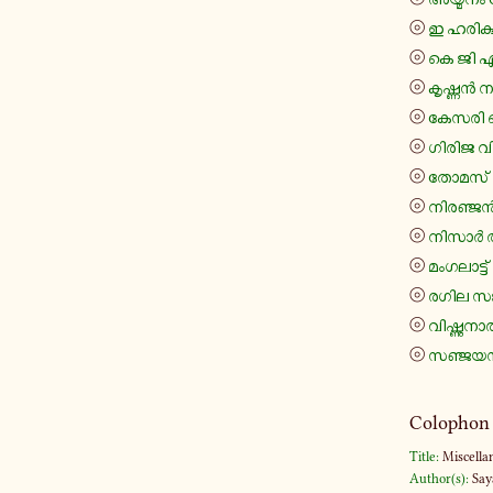
⦾
ഇ ഹരി​കു
⦾
കെ ജി 
⦾
കൃ​ഷ്ണൻ
⦾
കേസരി ബാ​
⦾
ഗിരിജ വ
⦾
തോമസ് 
⦾
നി​ര​ഞ്ജൻ
⦾
നിസാർ അ
⦾
മം​ഗ​ലാ​ട
⦾
രഗില സ
⦾
വി​ഷ്ണു​നാ
⦾
സഞ്ജ​യ
Colophon
Title:
Miscella
Author(s):
Say