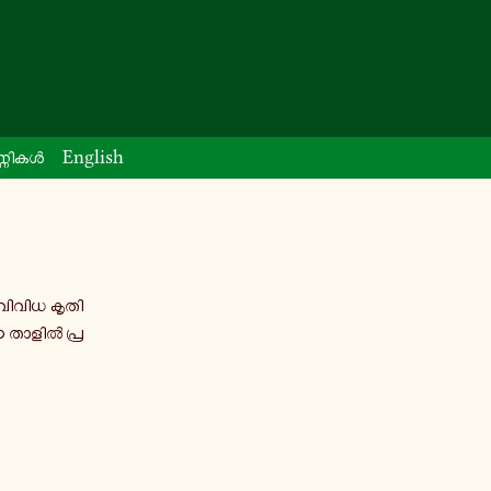
്ണി​കൾ
English
 വിവിധ കൃ​തി​
ു് ഈ താളിൽ പ്ര​