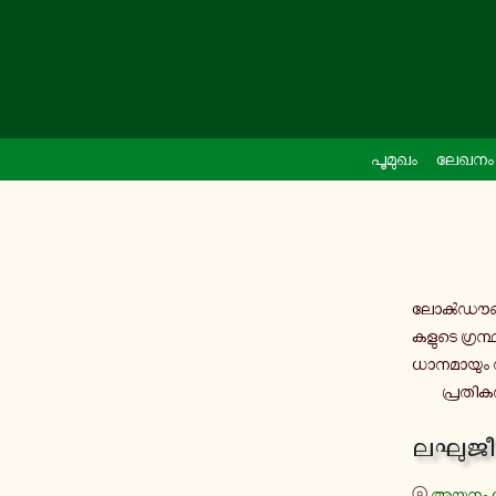
പൂ​മു​ഖം
ലേഖനം
ലോൿ​ഡൗൺ തു​ട
ക​ളു​ടെ ഗ്ര​ന്
ധാ​ന​മാ​യും നൽ
പ്ര​തി​
ലഘു​ജീ​വ
⦾
അയ്മ​ന