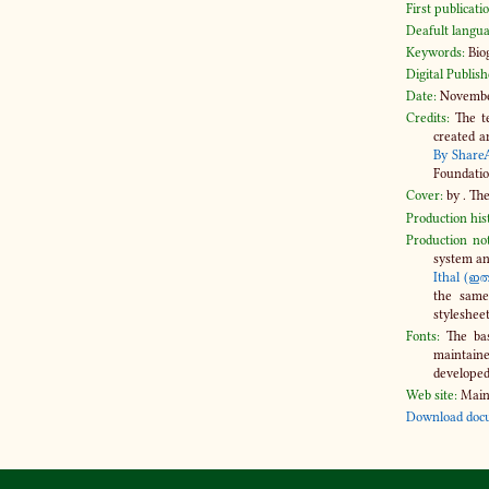
First publicatio
Deafult langua
Keywords:
Biog
Digital Publish
Date:
November
Credits:
The te
created a
By ShareA
Foundatio
Cover:
by . Th
Production his
Production not
system an
Ithal (ഇ
the sam
stylesheet
Fonts:
The bas
maintain
develope
Web site:
Main
Download docu