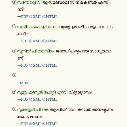
⦾
സന്തോ​ഷ് വി ആർ:
മല​യാ​ളി സിനിമ കണ്ട​തു് എന്തി​
നു്?
—
pdf
xml
html
⦾
⦾
⦾
സജിത കെ ആർ ഡോ:
വ്യ​ത്യ​സ്ത​മാ​യി പറ​യു​ന്ന​വ​രു​ടെ
കവിത
—
pdf
xml
html
⦾
⦾
⦾
സുനിൽ പി ഇള​യി​ടം:
ജനാ​ധി​പ​ത്യം ഒരു സാ​ധ്യ​ത​യാ​
ണു്
—
pdf
xml
html
⦾
⦾
⦾
സു​ന്ദർ
⦾
സു​ബ്ര​ഹ്മ​ണ്യൻ പോ​റ്റി എസ്:
വി​ദ്യാ​ഭ്യാ​സം
—
pdf
xml
html
⦾
⦾
⦾
സു​രേ​ന്ദ്രൻ പി കെ:
ആഷിഷ് അവി​കു​ന്ത​ക്: അനു​ഷ്ഠാ​നം,
കാലം, മരണം
—
pdf
xml
html
⦾
⦾