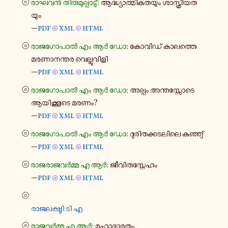
⦾
രാഘവൻ തി​രു​മു​ല്പാ​ടു്:
ആദ്ധ്യാ​ത്മി​ക​ത​യും ശാ​സ്ത്രീ​യ​ത​
യും
—
pdf
xml
html
⦾
⦾
⦾
രാ​ജ​ഗോ​പാൽ എം ആർ ഡോ:
കോ​വി​ഡ് കാ​ല​ത്തെ
മര​ണാ​ന​ന്തര വെ​ല്ലു​വി​ളി
—
pdf
xml
html
⦾
⦾
⦾
രാ​ജ​ഗോ​പാൽ എം ആർ ഡോ:
അല്പം അന്ത​സ്സോ​ടെ
ആയി​ക്കൂ​ടെ മരണം?
—
pdf
xml
html
⦾
⦾
⦾
രാ​ജ​ഗോ​പാൽ എം ആർ ഡോ:
ദു​രി​ത​ക്ക​ട​ലി​ലെ കു​ഞ്ഞു്
—
pdf
xml
html
⦾
⦾
⦾
രാ​ജ​രാ​ജ​വർ​മ്മ എ ആർ:
ജീ​വി​ത​സ്നേ​ഹം
—
pdf
xml
html
⦾
⦾
⦾
രാ​ജ​ല​ക്ഷ്മി ടി എ
⦾
രാ​ജ​വർ​മ്മ എ ആർ:
മഹാ​ഭാ​ര​തം