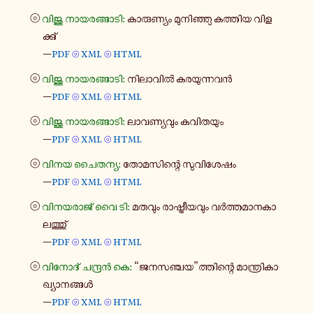
⦾
വിജു നാ​യ​ര​ങ്ങാ​ടി:
കാ​രു​ണ്യം മു​നി​ഞ്ഞു കത്തിയ വി​ള​
ക്കു്
—
pdf
xml
html
⦾
⦾
⦾
വിജു നാ​യ​ര​ങ്ങാ​ടി:
നി​ലാ​വിൽ കര​യു​ന്ന​വൻ
—
pdf
xml
html
⦾
⦾
⦾
വിജു നാ​യ​ര​ങ്ങാ​ടി:
ലാ​വ​ണ്യ​വും കവി​ത​യും
—
pdf
xml
html
⦾
⦾
⦾
വിനയ ചൈ​ത​ന്യ:
തോ​മ​സി​ന്റെ സു​വി​ശേ​ഷം
—
pdf
xml
html
⦾
⦾
⦾
വി​ന​യ​രാ​ജ് വൈ ടി:
മതവും രാ​ഷ്ട്രീ​യ​വും വർ​ത്ത​മാ​ന​കാ​
ല​ത്തു്
—
pdf
xml
html
⦾
⦾
⦾
വി​നോ​ദ് ചന്ദ്രൻ കെ:
“ജന​സ​ഞ്ചയ”ത്തി​ന്റെ മാ​ന്ത്രി​കാ​
ഖ്യാ​ന​ങ്ങൾ
—
pdf
xml
html
⦾
⦾