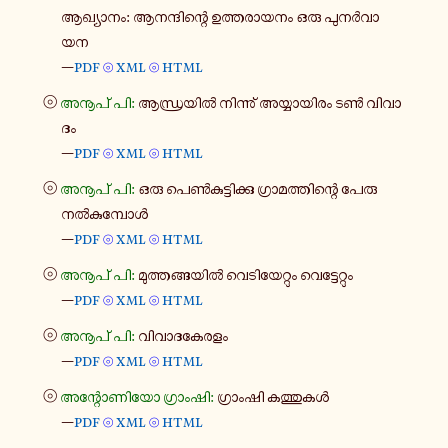
ആഖ്യാ​നം: ആന​ന്ദി​ന്റെ ഉത്ത​രാ​യ​നം ഒരു പു​നർ​വാ​
യന
—
pdf
xml
html
⦾
⦾
⦾
അനൂപ് പി:
ആന്ധ്ര​യിൽ നി​ന്നു് അയ്യാ​യി​രം ടൺ വി​വാ​
ദം
—
pdf
xml
html
⦾
⦾
⦾
അനൂപ് പി:
ഒരു പെൺ​കു​ട്ടി​ക്കു ഗ്രാ​മ​ത്തി​ന്റെ പേരു
നൽ​കു​മ്പോൾ
—
pdf
xml
html
⦾
⦾
⦾
അനൂപ് പി:
മു​ത്ത​ങ്ങ​യിൽ വെ​ടി​യേ​റ്റും വെ​ട്ടേ​റ്റും
—
pdf
xml
html
⦾
⦾
⦾
അനൂപ് പി:
വി​വാ​ദ​കേ​ര​ളം
—
pdf
xml
html
⦾
⦾
⦾
അന്റോ​ണി​യോ ഗ്രാം​ഷി:
ഗ്രാം​ഷി കത്തു​കൾ
—
pdf
xml
html
⦾
⦾