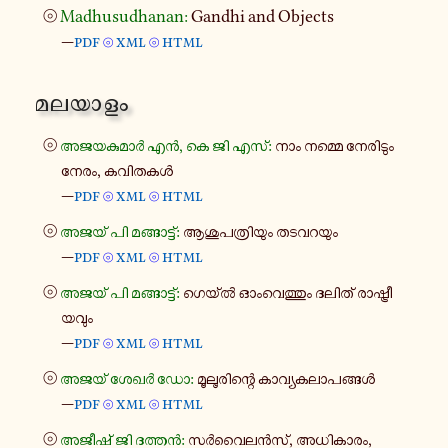
⦾
Madhusudhanan:
Gandhi and Objects
—
pdf
xml
html
⦾
⦾
മല​യാ​ളം
⦾
അജ​യ​കു​മാർ എൻ, കെ ജി എസ്:
നാം നമ്മെ നേ​രി​ടും
നേരം, കവി​ത​കൾ
—
pdf
xml
html
⦾
⦾
⦾
അജയ് പി മങ്ങാ​ട്ട്:
ആശു​പ​ത്രി​യും തട​വ​റ​യും
—
pdf
xml
html
⦾
⦾
⦾
അജയ് പി മങ്ങാ​ട്ട്:
ഗെയ്ൽ ഓം​വെ​ത്തും ദലിത് രാ​ഷ്ട്രീ​
യ​വും
—
pdf
xml
html
⦾
⦾
⦾
അജയ് ശേഖർ ഡോ:
മൂ​ലൂ​രി​ന്റെ കാ​വ്യ​ക​ലാ​പ​ങ്ങൾ
—
pdf
xml
html
⦾
⦾
⦾
അജീഷ് ജി ദത്തൻ:
സർ​വൈ​ലൻ​സ്, അധി​കാ​രം,