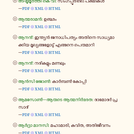
⦾
അഷ്ട​മൂർ​ത്തി കെ വി:
സിം​ഗ​പ്പൂ​രി​ലെ പക്ഷി​കൾ
—
pdf
xml
html
⦾
⦾
⦾
ആത്മ​രാ​മൻ:
ഉഞ്ഛം
—
pdf
xml
html
⦾
⦾
⦾
ആന​ന്ദ്:
ഇന്ത്യൻ ജനാ​ധി​പ​ത്യം അതിനെ സാ​ധ്യ​മാ​
ക്കിയ മൂ​ല്യ​ങ്ങ​ളോ​ടു് എങ്ങ​നെ പെ​രു​മാ​റി
—
pdf
xml
html
⦾
⦾
⦾
ആന​ന്ദ്:
നദി​ക​ളും മണലും
—
pdf
xml
html
⦾
⦾
⦾
ആൻസി ജോൺ:
കാർബൺ കോ​പ്പി
—
pdf
xml
html
⦾
⦾
⦾
ആമസോൺ—ആരുടെ ആത്മ​നിർ​ഭ​രത:
ദാ​മോ​ദർ പ്ര​
സാ​ദ്
—
pdf
xml
html
⦾
⦾
⦾
ആർ​ദ്രാ മാനസി:
മഹാ​മാ​രി, കവിത, അതി​ജീ​വ​നം
—
pdf
xml
html
⦾
⦾