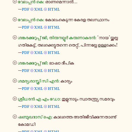
⦾
വേ​ല​പ്പൻ കെ:
ഓണ​മെ​ന്നാൽ...
—
pdf
xml
html
⦾
⦾
⦾
വേ​ല​പ്പൻ കെ:
കോ​ലം​കെ​ടു​ന്ന കേരള തല​സ്ഥാ​നം
—
pdf
xml
html
⦾
⦾
⦾
ശങ്ക​ര​ക്കു​റു​പ്പ് ജി, തി​രു​ന​ല്ലൂർ കരു​ണാ​ക​രൻ:
‘നായ’യ്ക്ക​ല്ല
ഗതി​കേ​ടു്, തല​ക്കെ​ട്ടു​ത​ന്നെ തെ​റ്റു്, പി​ന്ന​ല്ലേ ഉള്ള​ട​ക്കം!
—
pdf
xml
html
⦾
⦾
⦾
ശങ്ക​ര​ക്കു​റു​പ്പ് ജി:
ഭാഷാ ദീപിക
—
pdf
xml
html
⦾
⦾
⦾
ശമ​ര്യ​ശാ​സ്ത്രി സി എൻ:
കാ​ര്യം
—
pdf
xml
html
⦾
⦾
⦾
ശ്രീ​ധ​രൻ എ എം ഡോ:
തു​ളു​നാ​ടും സ്വാ​ത​ന്ത്ര്യ സമ​ര​വും
—
pdf
xml
html
⦾
⦾
⦾
ഷണ്മു​ഖ​ദാ​സ് ഐ:
കാ​ല​ത്തെ അതി​ജീ​വി​ക്കു​ന്ന​താ​ണു്
കോമഡി
—
pdf
xml
html