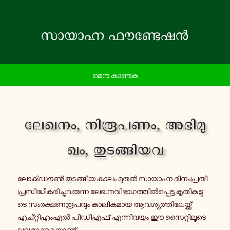
മെനു കാണുക
ലേഖനം, നി​രൂ​പ​ണം, അഭി​മു​
ഖം, തു​ട​ങ്ങി​യവ
ലോൿ​ഡൗൺ തു​ട​ങ്ങിയ കാലം മുതൽ സാ​യാ​ഹ്ന ദി​നം​പ്ര​തി
പ്ര​സി​ദ്ധീ​ക​രി​ച്ചു​വ​രു​ന്ന ലേ​ഖ​ന​വി​ഭാ​ഗ​ത്തിൽ​പ്പെ​ട്ട കൃ​തി​ക​ളു​
ടെ സം​ര​ക്ഷ​ണ​രൂ​പ​വും കാ​ലി​ക​മായ ആവ​ശ്യ​ത്തി​ലേ​യ്ക്കു്
എച്റ്റി​എം​എൽ പി​ഡി​എ​ഫ് എന്നി​വ​യും ഈ സൈ​റ്റി​ലൂ​ടെ
ലഭ്യ​മാ​ക്കു​ക​യാ​ണു്.