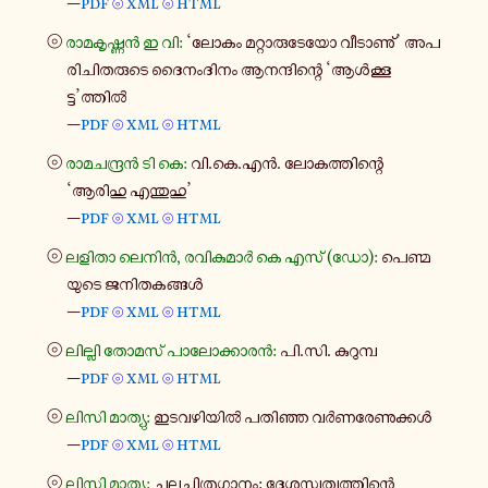
—
pdf
xml
html
⦾
⦾
⦾
രാ​മ​കൃ​ഷ്ണൻ ഇ വി:
‘ലോകം മറ്റാ​രു​ടേ​യോ വീ​ടാ​ണു്’ അപ​
രി​ചി​ത​രു​ടെ ദൈ​നം​ദി​നം ആന​ന്ദി​ന്റെ ‘ആൾ​ക്കൂ​
ട്ട’ത്തിൽ
—
pdf
xml
html
⦾
⦾
⦾
രാ​മ​ച​ന്ദ്രൻ ടി കെ:
വി.കെ.എൻ. ലോ​ക​ത്തി​ന്റെ
‘ആരിഹു എന്തു​ഹു’
—
pdf
xml
html
⦾
⦾
⦾
ലളിതാ ലെനിൻ, രവി​കു​മാർ കെ എസ് (ഡോ):
പെ​ണ്മ​
യു​ടെ ജനി​ത​ക​ങ്ങൾ
—
pdf
xml
html
⦾
⦾
⦾
ലി​ല്ലി തോമസ് പാ​ലോ​ക്കാ​രൻ:
പി.സി. കു​റു​മ്പ
—
pdf
xml
html
⦾
⦾
⦾
ലിസി മാ​ത്യു:
ഇട​വ​ഴി​യിൽ പതി​ഞ്ഞ വർ​ണ​രേ​ണു​ക്കൾ
—
pdf
xml
html
⦾
⦾
⦾
ലിസി മാ​ത്യു:
ചല​ച്ചി​ത്ര​ഗാ​നം: ദേ​ശ​സ്വ​ത്വ​ത്തി​ന്റെ