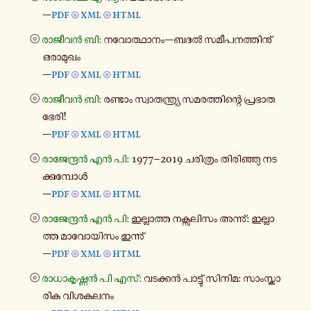
—
pdf
xml
html
⦾
⦾
⦾
രാ​ജീ​വൻ ബി:
നവോ​ത്ഥാ​നം—ബദൽ സമീ​പ​ന​ത്തി​നു്
ഒരാ​മു​ഖം
—
pdf
xml
html
⦾
⦾
⦾
രാ​ജീ​വൻ ബി:
രണ്ടാം സ്വാ​ത​ന്ത്ര്യ സമ​ര​ത്തി​ന്റെ പ്ര​ഭാത
ഭേരി!
—
pdf
xml
html
⦾
⦾
⦾
രാ​ജേ​ന്ദ്രൻ എൻ പി:
1977–2019 ചരി​ത്രം തി​രി​ഞ്ഞു നട​
ക്കു​മ്പോൾ
—
pdf
xml
html
⦾
⦾
⦾
രാ​ജേ​ന്ദ്രൻ എൻ പി:
ഇല്ലാ​ത്ത നക്സ​ലി​സം അന്നു്: ഇല്ലാ​
ത്ത മാ​വോ​യി​സം ഇന്നു്
—
pdf
xml
html
⦾
⦾
⦾
രാ​ധാ​കൃ​ഷ്ണൻ പി എസ്:
വട​ക്കൻ പാ​ട്ടു് സിനിമ: സാം​സ്കാ​
രിക വി​ശ​ക​ല​നം