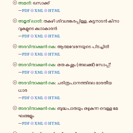
⦾
അമൽ:
ഖസാ​ക്ക്
—
pdf
xml
html
⦾
⦾
⦾
അമൃത് ലാൽ:
തകഴി ശി​വ​ശ​ങ്ക​ര​പ്പി​ള്ള, കു​ട്ട​നാ​ടൻ കി​നാ​
വു​ക​ളു​ടെ കഥാ​കാ​രൻ
—
pdf
xml
html
⦾
⦾
⦾
അര​വി​ന്ദാ​ക്ഷൻ കെ:
ആത്മ​വേ​ദ​ന​യു​ടെ പി​ട​ച്ചിൽ
—
pdf
xml
html
⦾
⦾
⦾
അര​വി​ന്ദാ​ക്ഷൻ കെ:
ഒരു കഷ്ണം (അല​ക്കു്) സോ​പ്പ്!
—
pdf
xml
html
⦾
⦾
⦾
അര​വി​ന്ദാ​ക്ഷൻ കെ:
ചരി​ത്ര​പ​ഠ​ന​ത്തി​ലെ ഭാ​ര​തീയ
ധാര
—
pdf
xml
html
⦾
⦾
⦾
അര​വി​ന്ദാ​ക്ഷൻ കെ:
ബു​ദ്ധ​പാ​ത​യും ഒഴു​കു​ന്ന വെള്ള മേ​
ഘ​ങ്ങ​ളും
—
pdf
xml
html
⦾
⦾