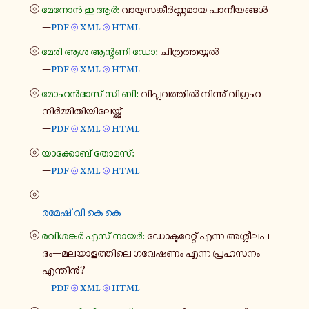
⦾
മേനോൻ ഇ ആർ:
വാ​യു​സ​ങ്കീർ​ണ്ണ​മായ പാ​നീ​യ​ങ്ങൾ
—
pdf
xml
html
⦾
⦾
⦾
മേരി ആശ ആന്റ​ണി ഡോ:
ചി​ത്ര​ത്ത​യ്യൽ
—
pdf
xml
html
⦾
⦾
⦾
മോ​ഹൻ​ദാ​സ് സി ബി:
വി​പ്ല​വ​ത്തിൽ നി​ന്നു് വി​ഗ്രഹ
നിർ​മ്മി​തി​യി​ലേ​യ്ക്കു്
—
pdf
xml
html
⦾
⦾
⦾
യാ​ക്കോ​ബ് തോമസ്:
—
pdf
xml
html
⦾
⦾
⦾
രമേഷ് വി കെ കെ
⦾
രവി​ശ​ങ്കർ എസ് നായർ:
ഡോ​ക്ട​റേ​റ്റ് എന്ന അശ്ലീ​ല​പ​
ദം—മല​യാ​ള​ത്തി​ലെ ഗവേ​ഷ​ണം എന്ന പ്ര​ഹ​സ​നം
എന്തി​നു്?
—
pdf
xml
html
⦾
⦾