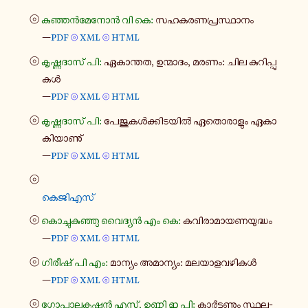
⦾
കു​ഞ്ഞൻ​മേ​നോൻ വി കെ:
സഹ​ക​ര​ണ​പ്ര​സ്ഥാ​നം
—
pdf
xml
html
⦾
⦾
⦾
കൃ​ഷ്ണ​ദാ​സ് പി:
ഏകാ​ന്തത, ഉന്മാ​ദം, മരണം: ചില കു​റി​പ്പു​
കൾ
—
pdf
xml
html
⦾
⦾
⦾
കൃ​ഷ്ണ​ദാ​സ് പി:
പേ​ജു​കൾ​ക്കി​ട​യിൽ ഏതൊ​രാ​ളും ഏകാ​
കി​യാ​ണു്
—
pdf
xml
html
⦾
⦾
⦾
കെ​ജി​എ​സ്
⦾
കൊ​ച്ചു​കു​ഞ്ഞു വൈ​ദ്യൻ എം കെ:
കവി​രാ​മാ​യ​ണ​യു​ദ്ധം
—
pdf
xml
html
⦾
⦾
⦾
ഗി​രീ​ഷ് പി എം:
മാ​ന്യം അമാ​ന്യം: മല​യാ​ള​വ​ഴി​കൾ
—
pdf
xml
html
⦾
⦾
⦾
ഗോ​പാ​ല​കൃ​ഷ്ണൻ എസ്, ഉണ്ണി ഇ പി:
കാർ​ട്ടൂ​ണും സ്ഥല-​