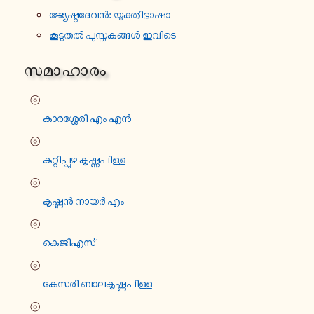
ജ്യേ​ഷ്ഠ​ദേ​വൻ: യു​ക്തി​ഭാ​ഷാ
കൂ​ടു​തൽ പു​സ്ത​ക​ങ്ങൾ ഇവിടെ
സമാ​ഹാ​രം
⦾
കാ​ര​ശ്ശേ​രി എം എൻ
⦾
കു​റ്റി​പ്പുഴ കൃ​ഷ്ണ​പി​ള്ള
⦾
കൃ​ഷ്ണന്‍ നാ​യര്‍ എം
⦾
കെ​ജി​എ​സ്
⦾
കേസരി ബാ​ല​കൃ​ഷ്ണ​പി​ള്ള
⦾