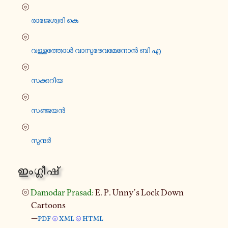
⦾
രാ​ജേ​ശ്വ​രി കെ
⦾
വള്ള​ത്തോൾ വാ​സു​ദേ​വ​മേ​നോൻ ബി എ
⦾
സക്ക​റിയ
⦾
സഞ്ജ​യൻ
⦾
സു​ന്ദർ
ഇം​ഗ്ലീ​ഷ്
⦾
Damodar Prasad:
E. P. Unny’s Lock Down
Cartoons
—
pdf
xml
html
⦾
⦾