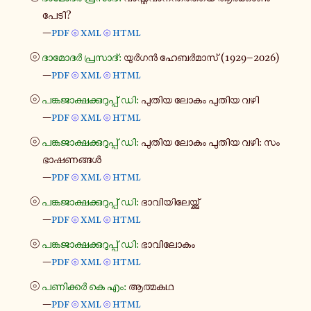
പേടി?
—
pdf
xml
html
⦾
⦾
⦾
ദാ​മോ​ദർ പ്ര​സാ​ദ്:
യുർഗൻ ഹേ​ബർ​മാ​സ് (1929–2026)
—
pdf
xml
html
⦾
⦾
⦾
പങ്ക​ജാ​ക്ഷ​ക്കു​റു​പ്പ് ഡി:
പുതിയ ലോകം പുതിയ വഴി
—
pdf
xml
html
⦾
⦾
⦾
പങ്ക​ജാ​ക്ഷ​ക്കു​റു​പ്പ് ഡി:
പുതിയ ലോകം പുതിയ വഴി: സം​
ഭാ​ഷ​ണ​ങ്ങൾ
—
pdf
xml
html
⦾
⦾
⦾
പങ്ക​ജാ​ക്ഷ​ക്കു​റു​പ്പ് ഡി:
ഭാ​വി​യി​ലേ​യ്ക്കു്
—
pdf
xml
html
⦾
⦾
⦾
പങ്ക​ജാ​ക്ഷ​ക്കു​റു​പ്പ് ഡി:
ഭാ​വി​ലോ​കം
—
pdf
xml
html
⦾
⦾
⦾
പണി​ക്കർ കെ എം:
ആത്മ​കഥ
—
pdf
xml
html
⦾
⦾