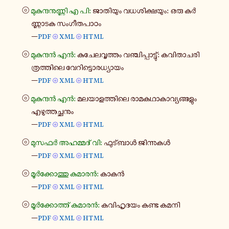
⦾
മു​കു​ന്ദ​നു​ണ്ണി എ പി:
ജാ​തി​യും വധ​ശി​ക്ഷ​യും: ഒരു കർ​
ണ്ണാ​ടക സം​ഗീ​ത​പാ​ഠം
—
pdf
xml
html
⦾
⦾
⦾
മു​കു​ന്ദൻ എൻ:
കു​ചേ​ല​വൃ​ത്തം വഞ്ചി​പ്പാ​ട്ടു്: കവി​താ​ച​രി​
ത്ര​ത്തി​ലെ വേ​റി​ട്ടൊ​ര​ധ്യാ​യം
—
pdf
xml
html
⦾
⦾
⦾
മു​കു​ന്ദൻ എൻ:
മല​യാ​ള​ത്തി​ലെ രാ​മ​ക​ഥാ​കാ​വ്യ​ങ്ങ​ളും
എഴു​ത്ത​ച്ഛ​നും
—
pdf
xml
html
⦾
⦾
⦾
മുസഫർ അഹ​മ്മ​ദ് വി:
ഫു​ട്ബാൾ ജി​ന്നു​കൾ
—
pdf
xml
html
⦾
⦾
⦾
മൂർ​ക്കോ​ത്തു കു​മാ​രൻ:
കാകൻ
—
pdf
xml
html
⦾
⦾
⦾
മൂർ​ക്കോ​ത്ത് കു​മാ​രൻ:
കവി​ഹൃ​ദ​യം കണ്ട കമനി
—
pdf
xml
html
⦾
⦾