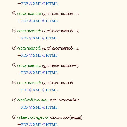
—
pdf
xml
html
⦾
⦾
⦾
വാ​യ​ന​ക്കാർ:
പ്ര​തി​ക​ര​ണ​ങ്ങൾ—2
—
pdf
xml
html
⦾
⦾
⦾
വാ​യ​ന​ക്കാർ:
പ്ര​തി​ക​ര​ണ​ങ്ങൾ—3
—
pdf
xml
html
⦾
⦾
⦾
വാ​യ​ന​ക്കാർ:
പ്ര​തി​ക​ര​ണ​ങ്ങൾ—4
—
pdf
xml
html
⦾
⦾
⦾
വാ​യ​ന​ക്കാർ:
പ്ര​തി​ക​ര​ണ​ങ്ങൾ—5
—
pdf
xml
html
⦾
⦾
⦾
വാ​യ​ന​ക്കാർ:
പ്ര​തി​ക​ര​ണ​ങ്ങൾ
—
pdf
xml
html
⦾
⦾
⦾
വാ​രി​യർ കെ കെ:
ഒരു ഗണ​ന​ലീ​ലാ
—
pdf
xml
html
⦾
⦾
⦾
വി​ക്തോർ യൂഗോ:
പാ​വ​ങ്ങൾ (കത്തു്)
—
pdf
xml
html
⦾
⦾