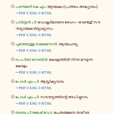
⦾
പണി​ക്കർ കെ എം:
ആത്മ​കഥ (പത്താം അദ്ധ്യാ​യം)
—
pdf
xml
html
⦾
⦾
⦾
പവി​ത്രൻ പി:
ഡോ​ക്റ്റർ​മാ​രു​ടെ രോഗം—വേ​ണ്ട​തു് സൗ​
ന്ദ​ര്യാ​ത്മ​ക​വി​ദ്യാ​ഭ്യാ​സം
—
pdf
xml
html
⦾
⦾
⦾
പു​ത്തേ​ഴ​ത്തു രാ​മ​മേ​നോൻ:
ആത്മ​ഹ​ത്യ
—
pdf
xml
html
⦾
⦾
⦾
പെ​പി​താ നോബ്ൾ:
കേ​ര​ള​ത്തിൽ നി​ന്നു മറ​യു​ന്ന
കേരളം
—
pdf
xml
html
⦾
⦾
⦾
പോൾ എം പി:
ആസ്തി​ക്യ​വാ​ദം
—
pdf
xml
html
⦾
⦾
⦾
പോൾ എം പി:
സൗ​ന്ദ​ര്യ​ത്തി​ന്റെ അധി​ഷ്ഠാ​നം
—
pdf
xml
html
⦾
⦾
⦾
ബാബു പി രമേഷ് ഡോ:
പ്രേ​ത​ങ്ങ​ളു​ടെ താ​ഴ്‌​വര