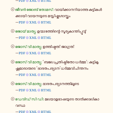
—
pdf
xml
html
⦾
⦾
⦾
ജീവൻ ജോബ് തോമസ്:
വാ​യി​ക്കാ​ന​റി​യാ​ത്ത കു​ട്ടി​കൾ​
ക്കാ​യി വാ​യ​ന​യു​ടെ മസ്തി​ഷ്ക​ശാ​സ്ത്രം
—
pdf
xml
html
⦾
⦾
⦾
ജോയ് മാ​ത്യു:
ഉന്മാ​ദ​ത്തി​ന്റെ സൂ​ര്യ​കാ​ന്തി​പ്പൂ​വു്
—
pdf
xml
html
⦾
⦾
⦾
ജോസ് വി മാ​ത്യു:
ഉത്തി​ഷ്ഠത! ജാ​ഗ്രത!
—
pdf
xml
html
⦾
⦾
⦾
ജോസ് വി മാ​ത്യു:
‘ബലേ പ്ര​തി​ഷ്ഠി​തോ ധർ​മ്മഃ’: കു​ട്ടി​കൃ​
ഷ്ണ​മാ​രാ​രു​ടെ ‘ഭാ​ര​ത​പ​ര്യ​ടന’ധർ​മ്മ​വി​ചി​ന്ത​നം
—
pdf
xml
html
⦾
⦾
⦾
ജോസ് വി മാ​ത്യു:
ഭാ​ര​ത​പ​ര്യ​ട​ന​ത്തി​ലൂ​ടെ
—
pdf
xml
html
⦾
⦾
⦾
ഡേ​വി​ഡ് സി ഡി:
മല​യാ​ള​ഭാ​ഷ​യു​ടെ താൽ​ക്കാ​ലി​കാ​
വ​സ്ഥ
—
pdf
xml
html
⦾
⦾