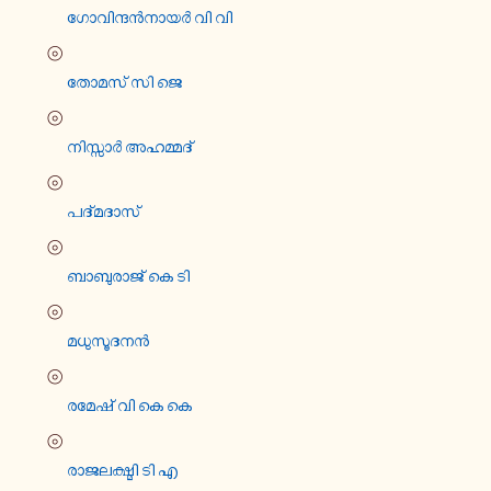
ഗോ​വി​ന്ദന്‍നാ​യർ വി വി
⦾
തോമസ് സി ജെ
⦾
നി​സ്സാർ അഹ​മ്മ​ദ്
⦾
പദ്മ​ദാ​സ്
⦾
ബാ​ബു​രാ​ജ് കെ ടി
⦾
മധു​സൂ​ദ​നൻ
⦾
രമേഷ് വി കെ കെ
⦾
രാ​ജ​ല​ക്ഷ്മി ടി എ