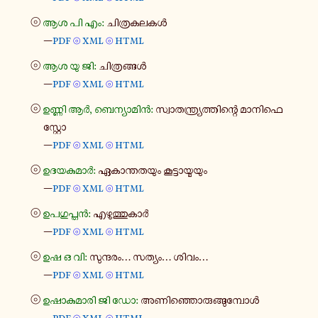
⦾
ആശ പി എം:
ചി​ത്ര​ക​ല​കൾ
—
pdf
xml
html
⦾
⦾
⦾
ആശ യു ജി:
ചി​ത്ര​ങ്ങൾ
—
pdf
xml
html
⦾
⦾
⦾
ഉണ്ണി ആർ, ബെ​ന്യാ​മിൻ:
സ്വാ​ത​ന്ത്ര്യ​ത്തി​ന്റെ മാ​നി​ഫെ​
സ്റ്റോ
—
pdf
xml
html
⦾
⦾
⦾
ഉദ​യ​കു​മാർ:
ഏകാ​ന്ത​ത​യും കൂ​ട്ടാ​യ്മ​യും
—
pdf
xml
html
⦾
⦾
⦾
ഉപ​ഗു​പ്തൻ:
എഴു​ത്തു​കാർ
—
pdf
xml
html
⦾
⦾
⦾
ഉഷ ഒ വി:
സു​ന്ദ​രം... സത്യം... ശിവം...
—
pdf
xml
html
⦾
⦾
⦾
ഉഷാ​കു​മാ​രി ജി ഡോ:
അണി​ഞ്ഞൊ​രു​ങ്ങു​മ്പോൾ
—
pdf
xml
html