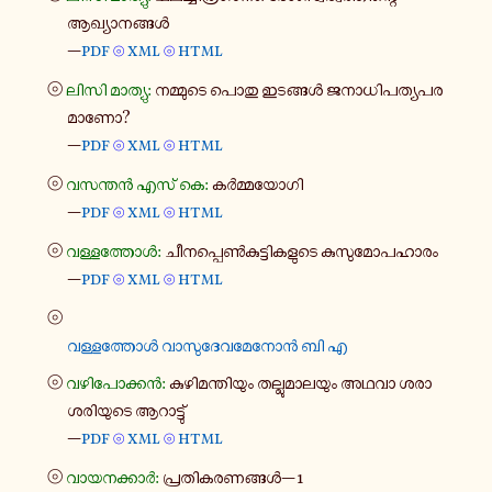
ആഖ്യാ​ന​ങ്ങൾ
—
pdf
xml
html
⦾
⦾
⦾
ലിസി മാ​ത്യു:
നമ്മു​ടെ പൊതു ഇട​ങ്ങൾ ജനാ​ധി​പ​ത്യ​പ​ര​
മാ​ണോ?
—
pdf
xml
html
⦾
⦾
⦾
വസ​ന്തൻ എസ് കെ:
കർ​മ്മ​യോ​ഗി
—
pdf
xml
html
⦾
⦾
⦾
വള്ള​ത്തോൾ:
ചീ​ന​പ്പെൺ​കു​ട്ടി​ക​ളു​ടെ കു​സു​മോ​പ​ഹാ​രം
—
pdf
xml
html
⦾
⦾
⦾
വള്ള​ത്തോൾ വാ​സു​ദേ​വ​മേ​നോൻ ബി എ
⦾
വഴി​പോ​ക്കൻ:
കു​ഴി​മ​ന്തി​യും തല്ലു​മാ​ല​യും അഥവാ ശരാ​
ശ​രി​യു​ടെ ആറാ​ട്ടു്
—
pdf
xml
html
⦾
⦾
⦾
വാ​യ​ന​ക്കാർ:
പ്ര​തി​ക​ര​ണ​ങ്ങൾ—1