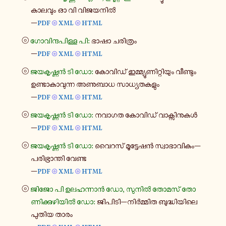
കാലവും ഓ വി വി​ജ​യ​നിൽ
—
pdf
xml
html
⦾
⦾
⦾
ഗോ​വി​ന്ദ​പി​ള്ള പി:
ഭാഷാ ചരി​ത്രം
—
pdf
xml
html
⦾
⦾
⦾
ജയ​കൃ​ഷ്ണൻ ടി ഡോ:
കോ​വി​ഡ് ഇമ്മ്യൂ​ണി​റ്റി​യും വീ​ണ്ടും
ഉണ്ടാ​കാ​വു​ന്ന അണു​ബാധ സാ​ധ്യ​ത​ക​ളും
—
pdf
xml
html
⦾
⦾
⦾
ജയ​കൃ​ഷ്ണൻ ടി ഡോ:
നവാഗത കോ​വി​ഡ് വാ​ക്സി​നു​കൾ
—
pdf
xml
html
⦾
⦾
⦾
ജയ​കൃ​ഷ്ണൻ ടി ഡോ:
വൈറസ് മൂ​ട്ടേ​ഷൻ സ്വാ​ഭാ​വി​കം—
പരി​ഭ്രാ​ന്തി വേണ്ട
—
pdf
xml
html
⦾
⦾
⦾
ജിജോ പി ഉല​ഹ​ന്നാൻ ഡോ, സുനിൽ തോമസ് തോ​
ണി​ക്കു​ഴി​യിൽ ഡോ:
ജി​പി​ടി—നിർ​മ്മിത ബു​ദ്ധി​യി​ലെ
പുതിയ താരം