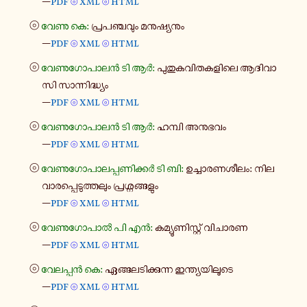
—
pdf
xml
html
⦾
⦾
⦾
വേണു കെ:
പ്ര​പ​ഞ്ച​വും മനു​ഷ്യ​നും
—
pdf
xml
html
⦾
⦾
⦾
വേ​ണു​ഗോ​പാ​ലൻ ടി ആർ:
പു​തു​ക​വി​ത​ക​ളി​ലെ ആദി​വാ​
സി സാ​ന്നി​ദ്ധ്യം
—
pdf
xml
html
⦾
⦾
⦾
വേ​ണു​ഗോ​പാ​ലൻ ടി ആർ:
ഹമ്പി അനു​ഭ​വം
—
pdf
xml
html
⦾
⦾
⦾
വേ​ണു​ഗോ​പാ​ല​പ്പ​ണി​ക്കർ ടി ബി:
ഉച്ചാ​ര​ണ​ശീ​ലം: നി​ല​
വാ​ര​പ്പെ​ടു​ത്ത​ലും പ്ര​ശ്ന​ങ്ങ​ളും
—
pdf
xml
html
⦾
⦾
⦾
വേ​ണു​ഗോ​പാൽ പി എൻ:
കമ്യൂ​ണി​സ്റ്റ് വി​ചാ​രണ
—
pdf
xml
html
⦾
⦾
⦾
വേ​ല​പ്പൻ കെ:
ഏങ്ങ​ല​ടി​ക്കു​ന്ന ഇന്ത്യ​യി​ലൂ​ടെ
—
pdf
xml
html
⦾
⦾