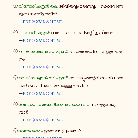
⦾
വി​നോ​ദ് ചന്ദ്രൻ കെ:
ജീ​വി​ത​വും മര​ണ​വും—കൊ​റോ​ണ​
യു​ടെ സന്ദർ​ഭ​ത്തിൽ
—
pdf
xml
html
⦾
⦾
⦾
വി​നോ​ദ് ചന്ദ്രൻ:
നവോ​ത്ഥാ​ന​ത്തി​ന്റെ ‘ഗുരു’നേരം
—
pdf
xml
html
⦾
⦾
⦾
വെ​ങ്കി​ടേ​ശ്വ​രൻ സി എസ്:
ചാ​യ​ക്ക​ട​യി​ലെ മി​ശ്ര​ഭോ​ജ​
നം
—
pdf
xml
html
⦾
⦾
⦾
വെ​ങ്കി​ടേ​ശ്വ​രൻ സി എസ്:
ഡോ​ക്യു​മെ​ന്റ​റി സം​വി​ധാ​യ​
കൻ കെ പി ശശി​യു​മാ​യു​ള്ള അഭി​മു​ഖം
—
pdf
xml
html
⦾
⦾
⦾
വേ​ങ്ങ​യിൽ കു​ഞ്ഞി​രാ​മൻ നാ​യ​നാർ:
നാ​ട്ടെ​ഴു​ത്ത​ശ്ശ​
ന്മാർ
—
pdf
xml
html
⦾
⦾
⦾
വേണു കെ:
എന്താ​ണു് പ്ര​പ​ഞ്ചം?