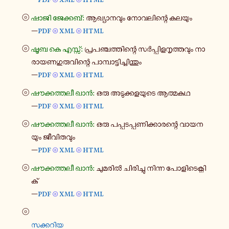
⦾
⦾
⦾
ഷാജി ജേ​ക്ക​ബ്:
ആഖ്യാ​ന​വും നോ​വ​ലി​ന്റെ കലയും
—
pdf
xml
html
⦾
⦾
⦾
ഷൂബ കെ എസ്സ്:
പ്ര​പ​ഞ്ച​ത്തി​ന്റെ സർ​പ്പി​ള​നൃ​ത്ത​വും നാ​
രാ​യ​ണ​ഗു​രു​വി​ന്റെ പാ​മ്പാ​ട്ടി​ച്ചി​ന്തും
—
pdf
xml
html
⦾
⦾
⦾
ഷൗ​ക്ക​ത്ത​ലീ ഖാൻ:
ഒരു അടു​ക്ക​ള​യു​ടെ ആത്മ​കഥ
—
pdf
xml
html
⦾
⦾
⦾
ഷൗ​ക്ക​ത്ത​ലീ ഖാൻ:
ഒരു പപ്പ​ട​പ്പ​ണി​ക്കാ​ര​ന്റെ വാ​യ​ന​
യും ജീ​വി​ത​വും
—
pdf
xml
html
⦾
⦾
⦾
ഷൗ​ക്ക​ത്ത​ലീ ഖാൻ:
ചു​മ​രിൽ ചി​രി​ച്ചു നിന്ന പോ​ളി​ടെ​ക്നി​
ക്
—
pdf
xml
html
⦾
⦾
⦾
സക്ക​റിയ