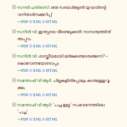
⦾
സനൽ ഹരി​ദാ​സ്:
ഒരു സബാൾ​ട്ടേൺ യു​വാ​വി​ന്റെ
വനി​താ​ദി​ന​ക്കു​റി​പ്പ്
—
pdf
xml
html
⦾
⦾
⦾
സനിൽ വി:
ഇന്ത്യ​യെ വീ​ണ്ടെ​ടു​ക്കൽ: നാ​നാ​ത്വ​ത്തി​നു്
അപ്പു​റം
—
pdf
xml
html
⦾
⦾
⦾
സനിൽ വി:
ശാ​സ്ത്രീ​യ​മാ​യി മരി​ക്കേ​ണ്ട​തെ​ങ്ങ​നെ?—
കൊ​റോ​ണ​യോ​ടൊ​പ്പം
—
pdf
xml
html
⦾
⦾
⦾
സന്തോ​ഷ് വി ആർ:
ചി​ല്ല​ക​ളിൽ​പ്പോ​ലും കാ​ത​ലു​ള്ള വൃ​
ക്ഷം
—
pdf
xml
html
⦾
⦾
⦾
സന്തോ​ഷ് വി ആർ:
‘പച്ച ഇല്ല’ സം​വേ​ദ​ന​ത്തി​ലെ
‘പച്ച’
—
pdf
xml
html
⦾
⦾