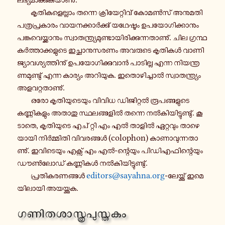
കൃ​തി​ക​ളെ​ല്ലാം തന്നെ ക്രി​യേ​റ്റി​വ് കോ​മൺ​സ് അനു​മ​തി​
പ​ത്ര​പ്ര​കാ​രം വാ​യ​ന​ക്കാർ​ക്കു് യഥേ​ഷ്ടം ഉപ​യോ​ഗി​ക്കാ​നും
പങ്കു​വെ​യ്ക്കാ​നും സ്വാ​ത​ന്ത്ര്യ​മു​ണ്ടാ​യി​രി​ക്കു​ന്ന​താ​ണു്. ചില ഗ്ര​ന്ഥ​
കർ​ത്താ​ക്ക​ളു​ടെ ഇച്ഛാ​നു​സ​ര​ണം അവ​രു​ടെ കൃ​തി​കൾ വാ​ണി​
ജ്യാ​വ​ശ്യ​ത്തി​നു് ഉപ​യോ​ഗി​ക്കു​വാൻ പാ​ടി​ല്ല എന്ന നി​യ​ന്ത്ര​
ണ​മു​ണ്ടു് എന്ന കാ​ര്യം അറി​യുക. ഇതൊ​ഴി​ച്ചാൽ സ്വാ​ത​ന്ത്ര്യം
അള​വ​റ്റ​താ​ണു്.
ഒരോ കൃ​തി​യു​ടെ​യും വിവിധ ഡി​ജി​റ്റൽ രൂ​പ​ങ്ങ​ളു​ടെ
കണ്ണി​ക​ളും അതാതു സ്ഥ​ല​ങ്ങ​ളിൽ തന്നെ നൽ​കി​യി​ട്ടു​ണ്ടു്. കൂ​
ടാ​തെ, കൃ​തി​യു​ടെ എച് റ്റി എം എൽ താളിൽ ഏറ്റ​വും താ​ഴെ​
യാ​യി നിർ​മ്മി​തി വി​വ​ര​ങ്ങൾ (colophon) കാ​ണാ​വു​ന്ന​താ​
ണു്. ഇവി​ടെ​യും എക്സ് എം എൽ-​ന്റെയും പി​ഡി​എ​ഫി​ന്റെ​യും
ഡൗൺ​ലോ​ഡ് കണ്ണി​കൾ നൽ​കി​യി​ട്ടു​ണ്ടു്.
പ്ര​തി​ക​ര​ണ​ങ്ങൾ
editors@sayahna.org
-​ലേയ്ക്കു് ഇമെ​
യി​ലാ​യി അയ​യ്ക്കുക.
ഗണി​ത​ശാ​സ്ത്ര​പു​സ്ത​കം