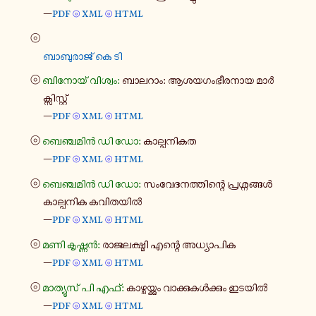
—
pdf
xml
html
⦾
⦾
⦾
ബാ​ബു​രാ​ജ് കെ ടി
⦾
ബി​നോ​യ് വി​ശ്വം:
ബാ​ല​റാം: ആശ​യ​ഗം​ഭീ​ര​നായ മാർ​
ക്സി​സ്റ്റ്
—
pdf
xml
html
⦾
⦾
⦾
ബെ​ഞ്ച​മിൻ ഡി ഡോ:
കാ​ല്പ​നി​കത
—
pdf
xml
html
⦾
⦾
⦾
ബെ​ഞ്ച​മിൻ ഡി ഡോ:
സം​വേ​ദ​ന​ത്തി​ന്റെ പ്ര​ശ്ന​ങ്ങൾ
കാ​ല്പ​നിക കവി​ത​യിൽ
—
pdf
xml
html
⦾
⦾
⦾
മണി കൃ​ഷ്ണൻ:
രാ​ജ​ല​ക്ഷ്മി എന്റെ അധ്യാ​പിക
—
pdf
xml
html
⦾
⦾
⦾
മാ​ത്യൂ​സ് പി എഫ്:
കാ​ഴ്ച​യ്ക്കും വാ​ക്കു​കൾ​ക്കും ഇടയിൽ
—
pdf
xml
html
⦾
⦾