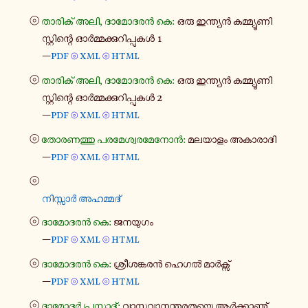
⦾
താ​രി​ക് അലി, ദാ​മോ​ദ​രൻ കെ:
ഒരു ഇന്ത്യൻ കമ്മ്യൂ​ണി​
സ്റ്റി​ന്റെ ഓർ​മ്മ​ക്കു​റി​പ്പു​കൾ 1
—
pdf
xml
html
⦾
⦾
⦾
താ​രി​ക് അലി, ദാ​മോ​ദ​രൻ കെ:
ഒരു ഇന്ത്യൻ കമ്മ്യൂ​ണി​
സ്റ്റി​ന്റെ ഓർ​മ്മ​ക്കു​റി​പ്പു​കൾ 2
—
pdf
xml
html
⦾
⦾
⦾
തോ​ര​ണ​ത്തു പര​മേ​ശ്വ​ര​മേ​നോൻ:
മല​യാ​ളം അകാ​രാ​ദി
—
pdf
xml
html
⦾
⦾
⦾
നി​സ്സാർ അഹ​മ്മ​ദ്
⦾
ദാ​മോ​ദ​രൻ കെ:
ജന​യു​ഗം
—
pdf
xml
html
⦾
⦾
⦾
ദാ​മോ​ദ​രൻ കെ:
ശ്രീ​ശ​ങ്ക​രൻ ഹെഗൽ മാർ​ക്സ്
—
pdf
xml
html
⦾
⦾
⦾
ദാ​മോ​ദർ പ്ര​സാ​ദ്:
വാ​സ്ത​വാ​ന​ന്ത​ര​ത​യെ ആർ​ക്കാ​ണു്