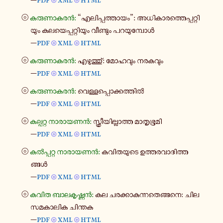
⦾
⦾
⦾
കരു​ണാ​ക​രൻ:
“എലി​പ്പ​ത്താ​യം”: അധി​കാ​ര​ത്തെ​പ്പ​റ്റി​
യും കല​യെ​പ്പ​റ്റി​യും വീ​ണ്ടും പറ​യു​മ്പോൾ
—
pdf
xml
html
⦾
⦾
⦾
കരു​ണാ​ക​രൻ:
എഴു​ത്തു്: മോ​ഹ​വും നര​ക​വും
—
pdf
xml
html
⦾
⦾
⦾
കരു​ണാ​ക​രൻ:
വെ​ള്ള​പ്പൊ​ക്ക​ത്തിൽ
—
pdf
xml
html
⦾
⦾
⦾
കല്പ​റ്റ നാ​രാ​യ​ണൻ:
സ്ത്രീ​യി​ല്ലാ​ത്ത മാ​തൃ​ഭൂ​മി
—
pdf
xml
html
⦾
⦾
⦾
കൽ​പ്പ​റ്റ നാ​രാ​യ​ണൻ:
കവി​ത​യു​ടെ ഉത്ത​ര​വാ​ദി​ത്ത​
ങ്ങൾ
—
pdf
xml
html
⦾
⦾
⦾
കവിത ബാ​ല​കൃ​ഷ്ണൻ:
കല ചര​ക്കാ​കു​ന്ന​തെ​ങ്ങ​നെ: ചില
സമ​കാ​ലിക ചി​ന്തക
—
pdf
xml
html
⦾
⦾